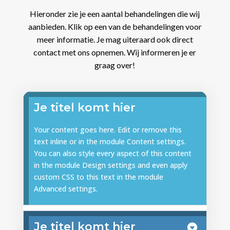
Hieronder zie je een aantal behandelingen die wij
aanbieden. Klik op een van de behandelingen voor
meer informatie. Je mag uiteraard ook direct
contact met ons opnemen. Wij informeren je er
graag over!
Je titel komt hier
Your content goes here. Edit or remove this
text inline or in the module Content settings.
You can also style every aspect of this content
in the module Design settings and even apply
custom CSS to this text in the module
Advanced settings.
Je titel komt hier