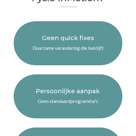
Leefstijlverandering
Ondersteund door
Body Support