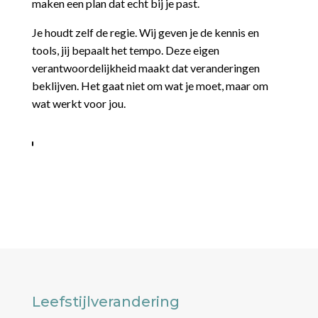
Frederike - Beweging & Gedrag
Frederike combineert haar fysiotherapie-expertise
met diepgaande kennis van gedragsverandering. Ze
heeft zich verdiept in de Zes Domeinen-methode en
begrijpt hoe lichaam en geest samenwerken.
Frederike helpt je patronen te doorbreken die je
gezondheid in de weg staan. Met haar ervaring in
stress, ademhaling en ontspanning geeft ze je
praktische tools voor elke dag.
Leefstijlverandering