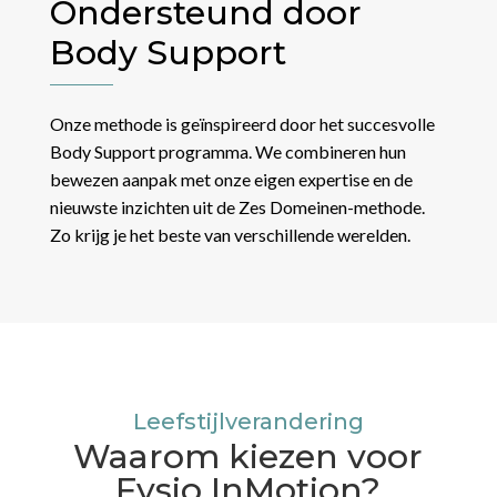
Onze aanpak:
maatwerk, geen
standaardmenu's
Elk mens is anders. Daarom werken we niet met
vaste programma's of standaard menu's. We
luisteren naar jouw verhaal, kijken naar jouw leven en
maken een plan dat echt bij je past.
Je houdt zelf de regie. Wij geven je de kennis en
tools, jij bepaalt het tempo. Deze eigen
verantwoordelijkheid maakt dat veranderingen
beklijven. Het gaat niet om wat je moet, maar om
wat werkt voor jou.