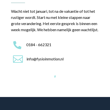
Leefstijlverandering
Klaar voor
verandering?
Leefstijlcoaching is een investering in jezelf. In drie
maanden tijd leg je de basis voor een gezonder,
energieker leven. Geen quick fixes maar duurzame
verandering.
Dit krijg je:
R
3 persoonlijke coachingsessies
R
Maatwerk advies voor jouw situatie