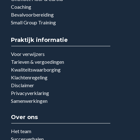

0184 - 662321

info@fysioinmotion.nl
Openingstijden
Maandag:
08:00 – 21:30
Dinsdag:
08:00 – 21:30
Woensdag
:
08:00 – 21:30
Donderdag
:
08:00 – 21:30
Vrijdag
:
08:00 – 17:30
Zaterdag
:
Gesloten
Zondag
:
Gesloten
Aandoeningen en klachten