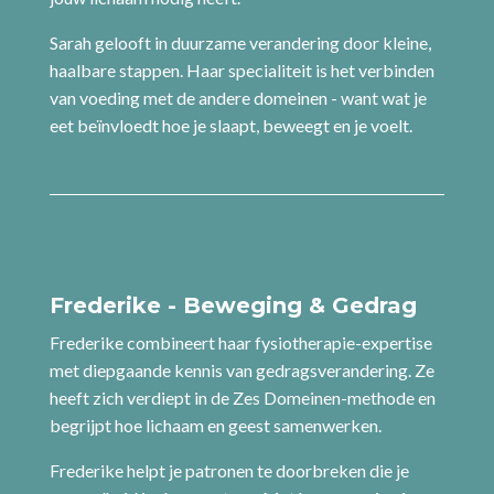
Sarah - Voeding & Leefstijl
Sarah is onze voedingsconsulent met jarenlange
ervaring in leefstijlcoaching. Ze kijkt niet naar
calorieën tellen of strenge diëten, maar naar wat
jouw lichaam nodig heeft.
Sarah gelooft in duurzame verandering door kleine,
haalbare stappen. Haar specialiteit is het verbinden
van voeding met de andere domeinen - want wat je
eet beïnvloedt hoe je slaapt, beweegt en je voelt.