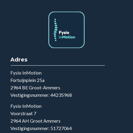
R
Praktische tools en oefeningen
R
Begeleiding van ervaren specialisten
R
Een plan dat past in jouw leven
Investering:
299,- voor het complete traject
Leefstijlverandering
Direct starten
Wacht niet tot januari, tot na de vakantie of tot het
rustiger wordt. Start nu met kleine stappen naar
grote verandering. Het eerste gesprek is binnen een