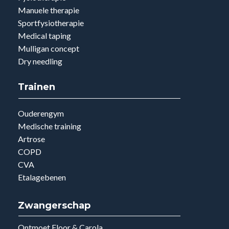
Adres
Fysio InMotion
Fortuijnplein 25a
2964 BE Groot-Ammers
Vestigingsnummer: 44235968
Fysio InMotion
Voorstraat 7
2964 AH Groot Ammers
Vestigingsnummer: 51727064
Fysio InMotion
Waterlinie 66
2965 CC Nieuwpoort
Vestigingsnummer: 54356415
Contact