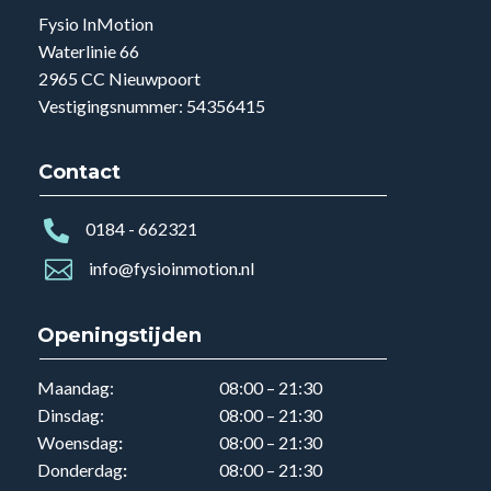
week mogelijk. We hebben namelijk geen wachtlijst.

0184 - 662321

info@fysioinmotion.nl