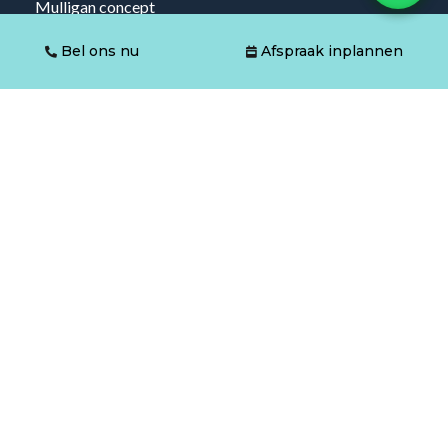
Mulligan concept
Dry needling
Bel ons nu
Afspraak inplannen
Trainen
Ouderengym
Medische training
Artrose
COPD
CVA
Etalagebenen
Zwangerschap
Ontmoet Floor & Carola
Coaching
Bevalvoorbereiding
Small Group Training