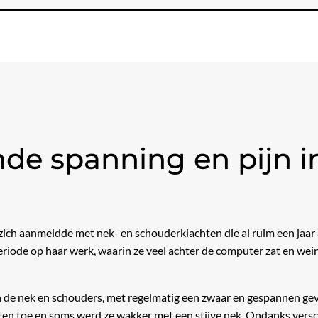
e spanning en pijn i
 zich aanmeldde met nek- en schouderklachten die al ruim een jaa
iode op haar werk, waarin ze veel achter de computer zat en wein
n de nek en schouders, met regelmatig een zwaar en gespannen gev
ten toe en soms werd ze wakker met een stijve nek. Ondanks vers