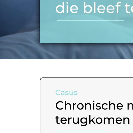
die bleef
Casus
Chronische n
terugkomen