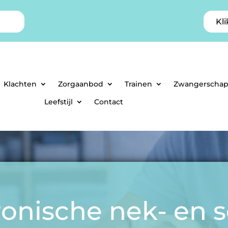
Kli
Klachten
Zorgaanbod
Trainen
Zwangerscha
Leefstijl
Contact
ronische nek- en 