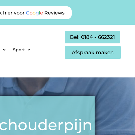
k hier voor
G
o
o
g
l
e
Reviews
Bel: 0184 - 662321
p
Sport
Afspraak maken
schouderpijn