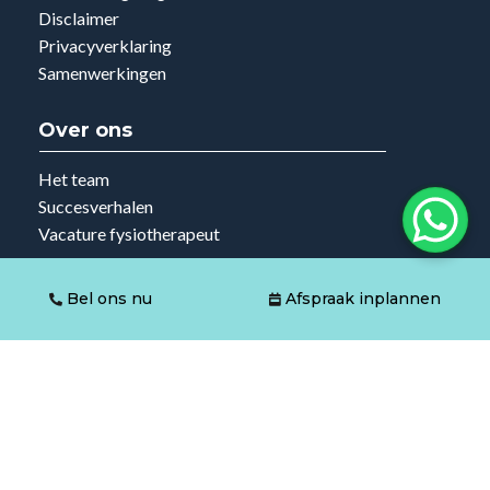
Disclaimer
Privacyverklaring
Samenwerkingen
Over ons
Het team
Succesverhalen
Vacature fysiotherapeut
Overige informatie
Bel ons nu
Afspraak inplannen
KVK: 000051727064
IBAN: NL74RABO0348177119
AGB: 04071379