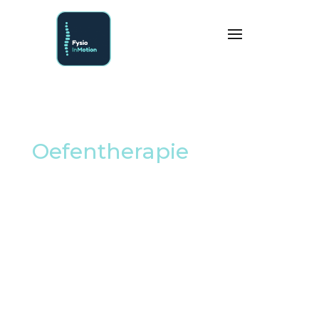
Oefentherapie
bij pijn,
herstel of
bewegingsklachten
Heb je moeite met bewegen, merk je dat je kracht of
stabiliteit tekortkomt of blijven klachten steeds
terugkomen? Met oefentherapie bij Fysio InMotion
werk je gericht aan sterker, soepeler en zekerder