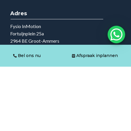
Adres
Fysio InMotion
Fortuijnplein 25a
2964 BE Groot-Ammers
Vestigingsnummer: 44235968
Bel ons nu
Afspraak inplannen
Fysio InMotion
Voorstraat 7
2964 AH Groot Ammers
Vestigingsnummer: 51727064
Fysio InMotion
Waterlinie 66
2965 CC Nieuwpoort
Vestigingsnummer: 54356415